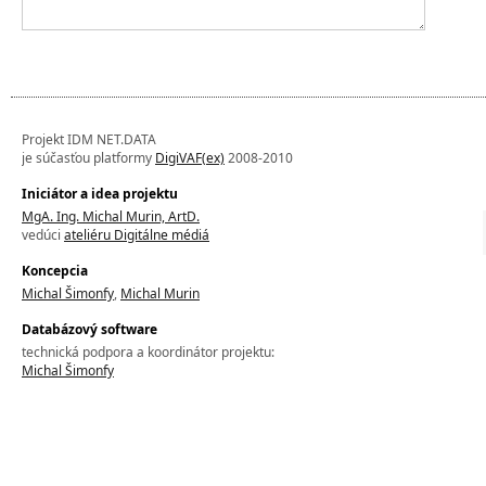
Projekt IDM NET.DATA
je súčasťou platformy
DigiVAF(ex)
2008-2010
Iniciátor a idea projektu
MgA. Ing. Michal Murin, ArtD.
vedúci
ateliéru Digitálne médiá
Koncepcia
Michal Šimonfy
,
Michal Murin
Databázový software
technická podpora a koordinátor projektu:
Michal Šimonfy