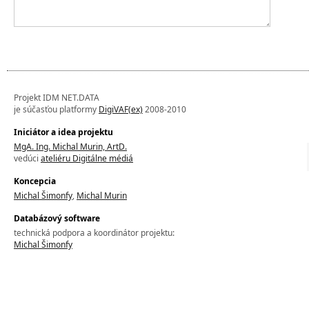
Projekt IDM NET.DATA
je súčasťou platformy
DigiVAF(ex)
2008-2010
Iniciátor a idea projektu
MgA. Ing. Michal Murin, ArtD.
vedúci
ateliéru Digitálne médiá
Koncepcia
Michal Šimonfy
,
Michal Murin
Databázový software
technická podpora a koordinátor projektu:
Michal Šimonfy