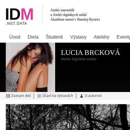
Úvod
Diela
Študenti
Výstavy
Ateliéry
Event
LUCIA BRCKOVÁ
Ateliér Digitálne média
Zoznam diel
Účasť na výstavách
O autorovi