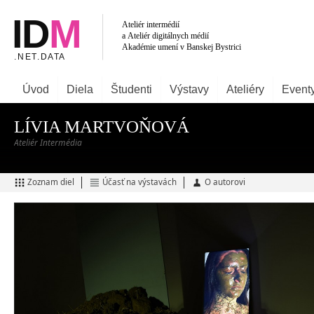
Úvod
Diela
Študenti
Výstavy
Ateliéry
Event
LÍVIA MARTVOŇOVÁ
Ateliér Intermédia
Zoznam diel
Účasť na výstavách
O autorovi