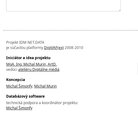
Projekt IDM NET.DATA
je súčasťou platformy
DigiVAF(ex)
2008-2010
Iniciátor a idea projektu
MgA. Ing. Michal Murin, ArtD.
vedúci
ateliéru Digitálne médiá
Koncepcia
Michal Šimonfy
,
Michal Murin
Databázový software
technická podpora a koordinátor projektu:
Michal Šimonfy