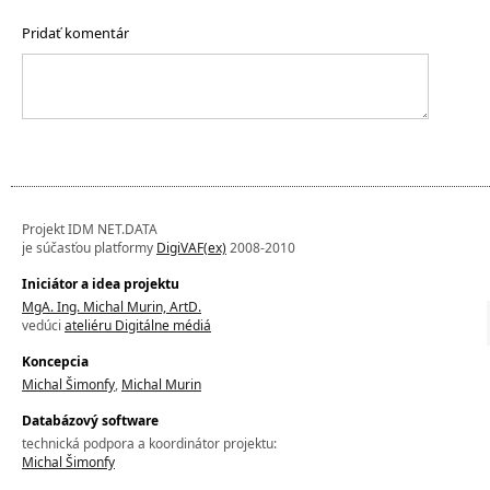
Pridať komentár
Projekt IDM NET.DATA
je súčasťou platformy
DigiVAF(ex)
2008-2010
Iniciátor a idea projektu
MgA. Ing. Michal Murin, ArtD.
vedúci
ateliéru Digitálne médiá
Koncepcia
Michal Šimonfy
,
Michal Murin
Databázový software
technická podpora a koordinátor projektu:
Michal Šimonfy