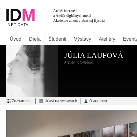
Úvod
Diela
Študenti
Výstavy
Ateliéry
Event
JÚLIA LAUFOVÁ
Ateliér Fotomédiá
Zoznam diel
Účasť na výstavách
O autorovi