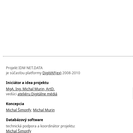
Projekt IDM NET.DATA
je súčasťou platformy
DigiVAF(ex)
2008-2010
Iniciátor a idea projektu
MgA. Ing. Michal Murin, ArtD.
vedúci
ateliéru Digitálne médiá
Koncepcia
Michal Šimonfy
,
Michal Murin
Databázový software
technická podpora a koordinátor projektu:
Michal Šimonfy