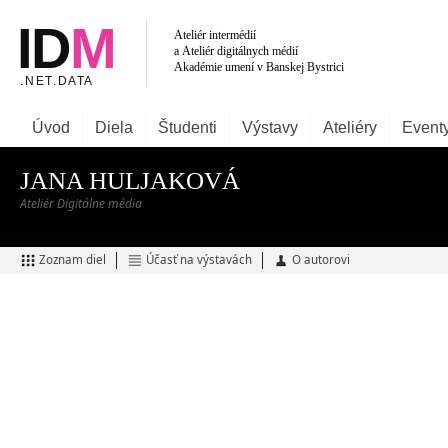
Úvod
Diela
Študenti
Výstavy
Ateliéry
Event
JANA HULJAKOVÁ
Ateliér Digitálne média
Zoznam diel
Účasť na výstavách
O autorovi