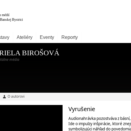
tavy
Ateliéry
Eventy
Reporty
RIELA BIROŠOVÁ
gitálne média
O autorovi
Vyrušenie
Audionahrávka pozostváva z básní,
Ide o impulzy inšpirácie, ktoré zn
symbolizujúci náhľad do povedomia