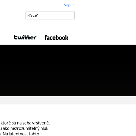
Sign in
 ktoré sú na seba vrstvené.
ejú ako nezrozumiteľný hluk
. Na latentnosť tohto