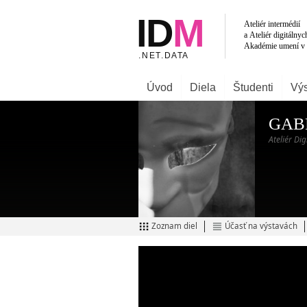
Úvod
Diela
Študenti
Výs
GAB
Ateliér Di
Zoznam diel
Účasť na výstavách