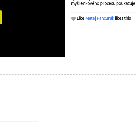
myšlienkového procesu poukazuje 
Like
Matej Pancurák
likes this